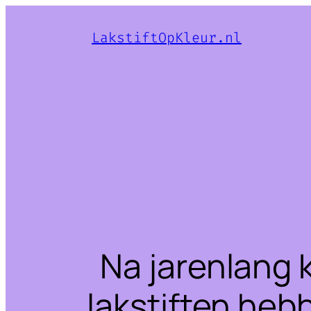
LakstiftOpKleur.nl
Na jarenlang 
lakstiften heb