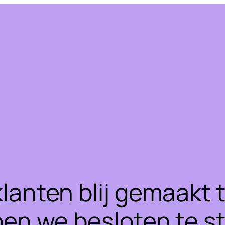
klanten blij gemaakt
ben we besloten te 