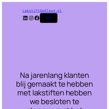
LakstiftOpKleur.nl
LinkedIn
Instagram
Facebook
Login
Na jarenlang klanten
blij gemaakt te hebben
met lakstiften hebben
we besloten te