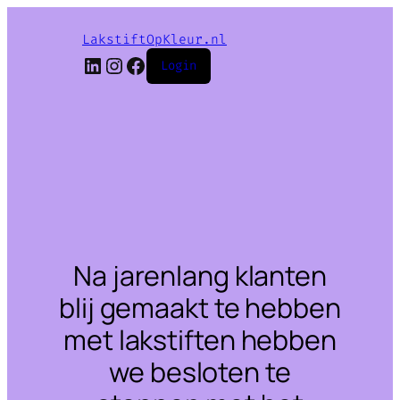
LakstiftOpKleur.nl
LinkedIn
Instagram
Facebook
Login
Na jarenlang klanten
blij gemaakt te hebben
met lakstiften hebben
we besloten te